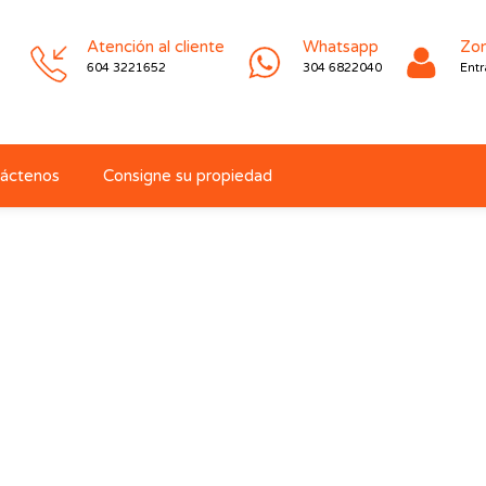
Atención al cliente
Whatsapp
Zon
604 3221652
304 6822040
Entr
áctenos
Consigne su propiedad