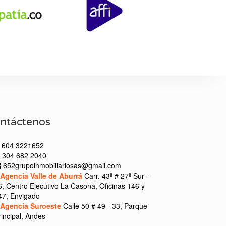
ntáctenos
604 3221652
304 682 2040
652grupoinmobiliariosas@gmail.com
Agencia Valle de Aburrá
Carr. 43ª # 27ª Sur –
6, Centro Ejecutivo La Casona, Oficinas 146 y
47, Envigado
Agencia Suroeste
Calle 50 # 49 - 33, Parque
rincipal, Andes