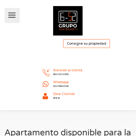
Consigne su pro
Atención al cliente
604 3221652
Whatsapp
304 6822040
Apartamento disponible para la
Zona Clientes