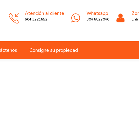
Atención al cliente
Whatsapp
Zon
604 3221652
304 6822040
Entr
áctenos
Consigne su propiedad