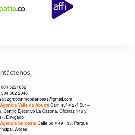
ntáctenos
604 3221652
304 682 2040
652grupoinmobiliariosas@gmail.com
Agencia Valle de Aburrá
Carr. 43ª # 27ª Sur –
6, Centro Ejecutivo La Casona, Oficinas 146 y
47, Envigado
Agencia Suroeste
Calle 50 # 49 - 33, Parque
rincipal, Andes