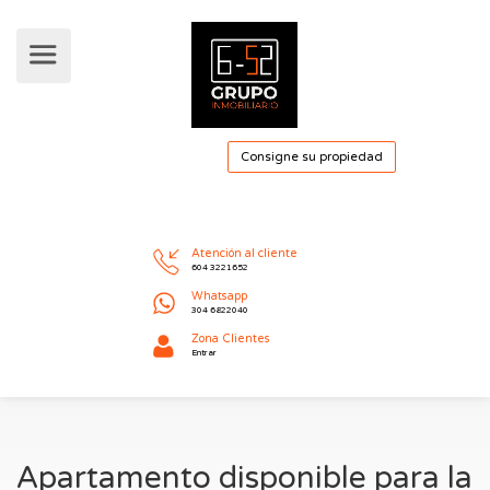
Consigne su pro
Atención al cliente
604 3221652
Whatsapp
304 6822040
Apartamento disponible para la
Zona Clientes