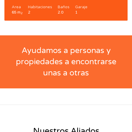
Area
Habitaciones
Baños
Garaje
65 m
2
2.0
1
2
Ayudamos a personas y
propiedades a encontrarse
unas a otras
Nuestros Aliados