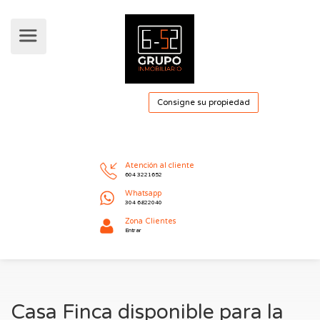
Consigne su pro
Atención al cliente
604 3221652
Whatsapp
304 6822040
Casa Finca disponible para la
Zona Clientes