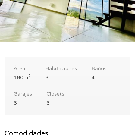
Área
Habitaciones
Baños
2
180m
3
4
Garajes
Closets
3
3
Comodidades