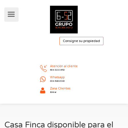
Consigne su pro
Atención al cliente
604 3221652
Whatsapp
304 6822040
Casa Finca disponible para el
Zona Clientes