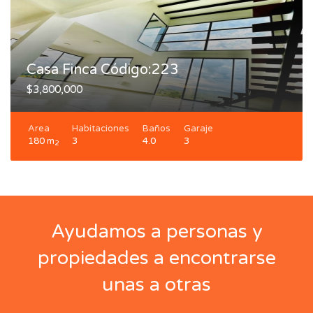
Casa Finca Código:223
$3,800,000
Area
Habitaciones
Baños
Garaje
180 m
3
4.0
3
2
Ayudamos a personas y
propiedades a encontrarse
unas a otras