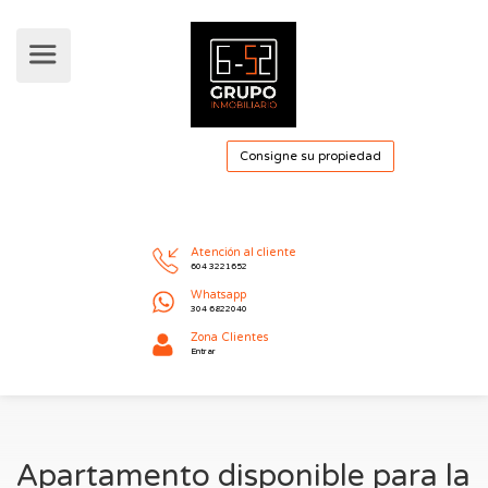
Consigne su pro
Atención al cliente
604 3221652
Whatsapp
304 6822040
Apartamento disponible para la
Zona Clientes