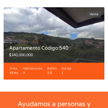
Venta
Apartamento Código:540
$340,000,000
Area
Habitaciones
Baños
Garaje
55 m
3
2.0
1
2
Ayudamos a personas y