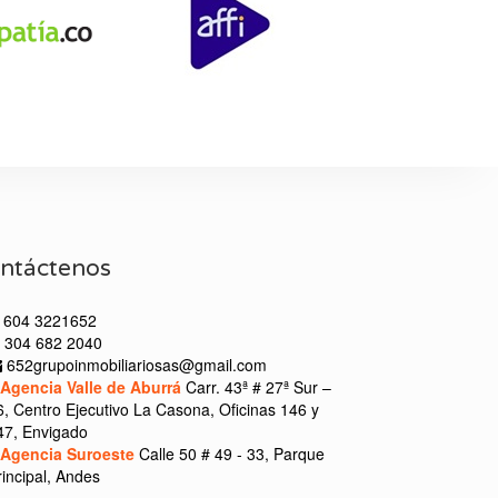
ntáctenos
604 3221652
304 682 2040
652grupoinmobiliariosas@gmail.com
Agencia Valle de Aburrá
Carr. 43ª # 27ª Sur –
6, Centro Ejecutivo La Casona, Oficinas 146 y
47, Envigado
Agencia Suroeste
Calle 50 # 49 - 33, Parque
rincipal, Andes