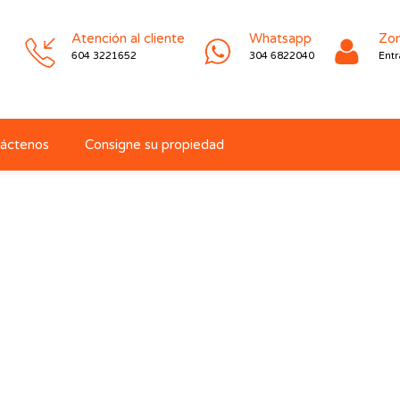
Atención al cliente
Whatsapp
Zon
604 3221652
304 6822040
Entr
áctenos
Consigne su propiedad