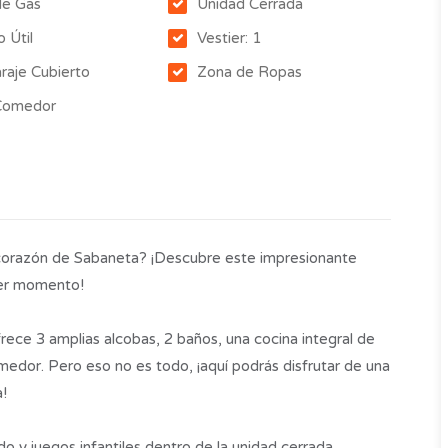
de Gas
Unidad Cerrada
o Útil
Vestier: 1
raje Cubierto
Zona de Ropas
 Comedor
el corazón de Sabaneta? ¡Descubre este impresionante
mer momento!
ece 3 amplias alcobas, 2 baños, una cocina integral de
edor. Pero eso no es todo, ¡aquí podrás disfrutar de una
a!
o y juegos infantiles dentro de la unidad cerrada.