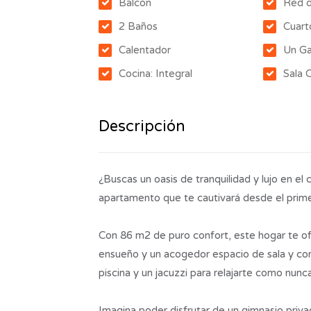
Balcón
Red 
2 Baños
Cuart
Calentador
Un Ga
Cocina: Integral
Sala
Descripción
¿Buscas un oasis de tranquilidad y lujo en 
apartamento que te cautivará desde el pri
Con 86 m2 de puro confort, este hogar te ofr
ensueño y un acogedor espacio de sala y com
piscina y un jacuzzi para relajarte como nunc
Imagina poder disfrutar de un gimnasio privad