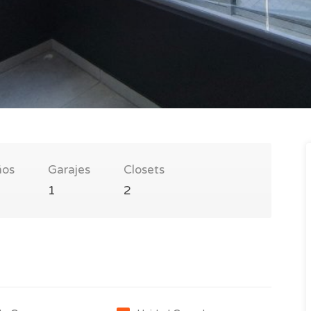
ños
Garajes
Closets
1
2