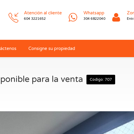
Atención al cliente
Whatsapp
Zon
604 3221652
304 6822040
Entr
áctenos
Consigne su propiedad
ponible para la venta
Codigo: 707