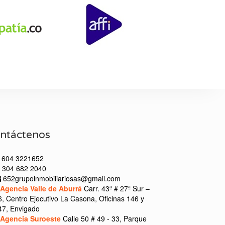
ntáctenos
604 3221652
304 682 2040
652grupoinmobiliariosas@gmail.com
Agencia Valle de Aburrá
Carr. 43ª # 27ª Sur –
6, Centro Ejecutivo La Casona, Oficinas 146 y
47, Envigado
Agencia Suroeste
Calle 50 # 49 - 33, Parque