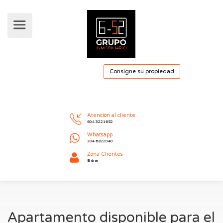
Consigne su pro
Atención al cliente
604 3221652
Whatsapp
304 6822040
Apartamento disponible para el
Zona Clientes