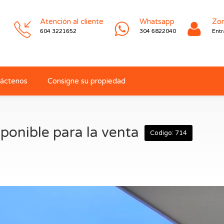
Atención al cliente
Whatsapp
Zon
604 3221652
304 6822040
Entr
áctenos
Consigne su propiedad
ponible para la venta
Codigo: 714