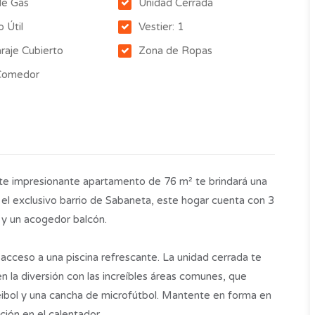
de Gas
Unidad Cerrada
o Útil
Vestier: 1
raje Cubierto
Zona de Ropas
 Comedor
ste impresionante apartamento de 76 m² te brindará una
 el exclusivo barrio de Sabaneta, este hogar cuenta con 3
l y un acogedor balcón.
n acceso a una piscina refrescante. La unidad cerrada te
n la diversión con las increíbles áreas comunes, que
leibol y una cancha de microfútbol. Mantente en forma en
ción en el calentador.