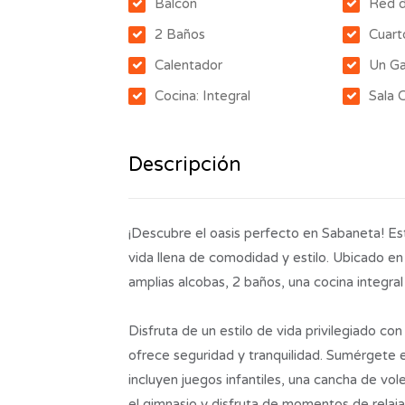
Balcón
Red 
2 Baños
Cuart
Calentador
Un Ga
Cocina: Integral
Sala
Descripción
¡Descubre el oasis perfecto en Sabaneta! E
vida llena de comodidad y estilo. Ubicado en
amplias alcobas, 2 baños, una cocina integra
Disfruta de un estilo de vida privilegiado co
ofrece seguridad y tranquilidad. Sumérgete e
incluyen juegos infantiles, una cancha de vo
el gimnasio y disfruta de momentos de relaja