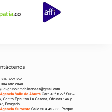
ntáctenos
604 3221652
304 682 2040
652grupoinmobiliariosas@gmail.com
Agencia Valle de Aburrá
Carr. 43ª # 27ª Sur –
6, Centro Ejecutivo La Casona, Oficinas 146 y
47, Envigado
Agencia Suroeste
Calle 50 # 49 - 33, Parque