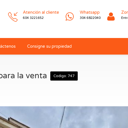
Atención al cliente
Whatsapp
Zon
604 3221652
304 6822040
Entr
áctenos
Consigne su propiedad
para la venta
Codigo: 747