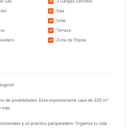
de Gas
3 Garajes Sencillos
dor
Sala
Solar
ios
Terraza
ueadero
Zona de Ropas
Bogotá!
leno de posibilidades. Esta impresionante casa de 225 m²
y más.
funcionales y un práctico parqueadero. Organiza tu vida