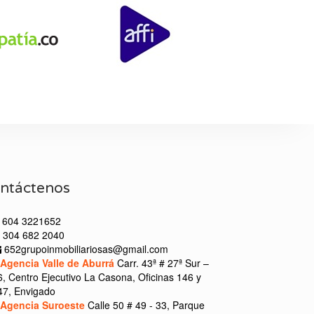
ntáctenos
604 3221652
304 682 2040
652grupoinmobiliariosas@gmail.com
Agencia Valle de Aburrá
Carr. 43ª # 27ª Sur –
6, Centro Ejecutivo La Casona, Oficinas 146 y
47, Envigado
Agencia Suroeste
Calle 50 # 49 - 33, Parque