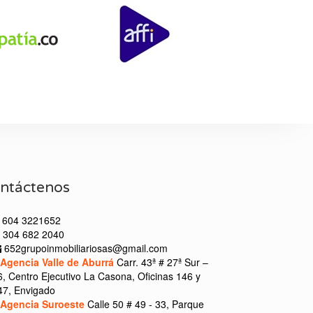
ntáctenos
604 3221652
304 682 2040
652grupoinmobiliariosas@gmail.com
Agencia Valle de Aburrá
Carr. 43ª # 27ª Sur –
6, Centro Ejecutivo La Casona, Oficinas 146 y
47, Envigado
Agencia Suroeste
Calle 50 # 49 - 33, Parque