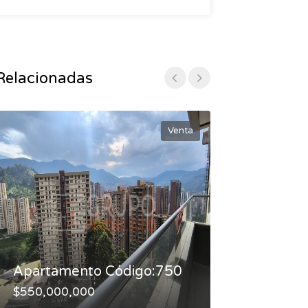
Relacionadas
Venta
Apartamento Código:750
Apartament
$550,000,000
$550,000,00