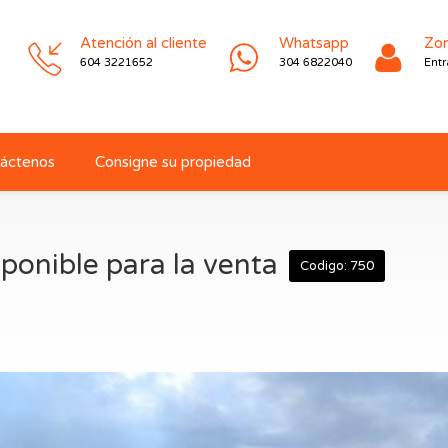
Atención al cliente
Whatsapp
Zon
604 3221652
304 6822040
Entr
áctenos
Consigne su propiedad
ponible para la venta
Codigo: 750