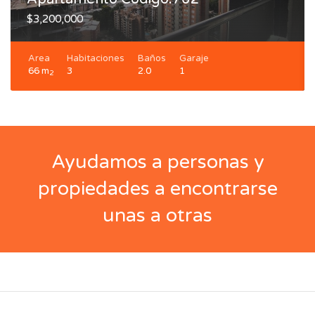
$3,200,000
Area
Habitaciones
Baños
Garaje
66 m
3
2.0
1
2
Ayudamos a personas y
propiedades a encontrarse
unas a otras