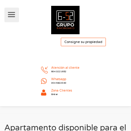
Consigne su pro
Atención al cliente
604 3221652
Whatsapp
304 6822040
Apartamento disponible para el
Zona Clientes