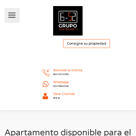
Consigne su pro
Atención al cliente
604 3221652
Whatsapp
304 6822040
Apartamento disponible para el
Zona Clientes