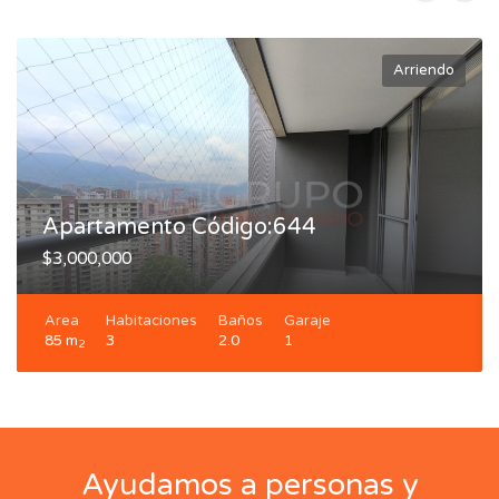
Arriendo
Apartamento Código:644
$3,000,000
Area
Habitaciones
Baños
Garaje
85 m
3
2.0
1
2
Ayudamos a personas y