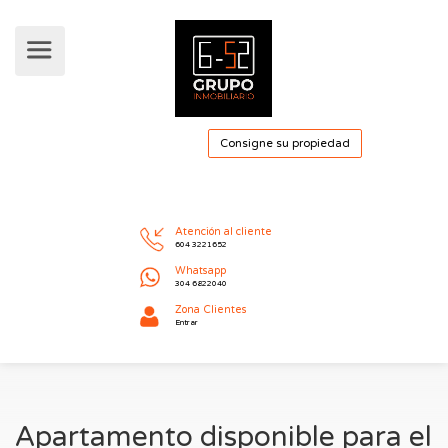
Consigne su pro
Atención al cliente
604 3221652
Whatsapp
304 6822040
Apartamento disponible para el
Zona Clientes