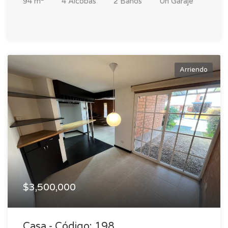
94 m
4 Alcobas
2 Baños
Un Garaje
Arriendo
$3,500,000
Casa - Código: 198