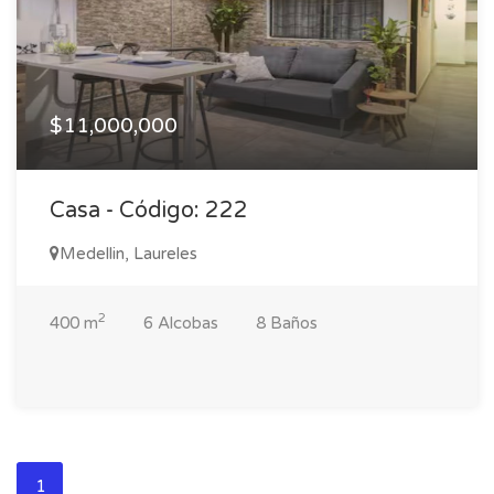
$11,000,000
Casa - Código: 222
Medellin, Laureles
2
400 m
6 Alcobas
8 Baños
1