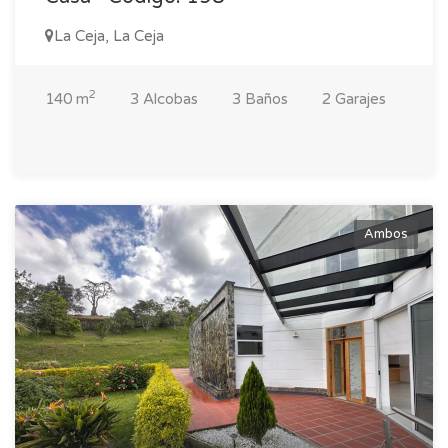
La Ceja, La Ceja
2
140 m
3 Alcobas
3 Baños
2 Garajes
Ambos