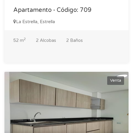
Apartamento - Código: 709
La Estrella, Estrella
2
52 m
2 Alcobas
2 Baños
Venta