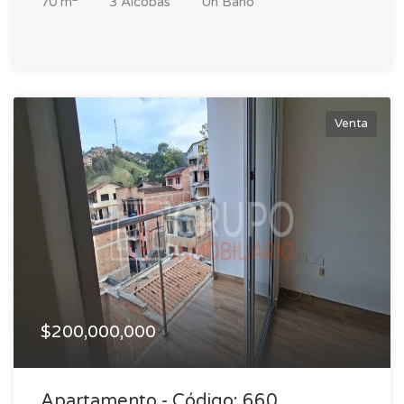
70 m
3 Alcobas
Un Baño
Venta
$200,000,000
Apartamento - Código: 660