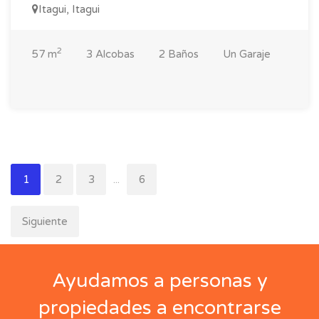
Itagui, Itagui
2
57 m
3 Alcobas
2 Baños
Un Garaje
1
2
3
...
6
Siguiente
Ayudamos a personas y
propiedades a encontrarse