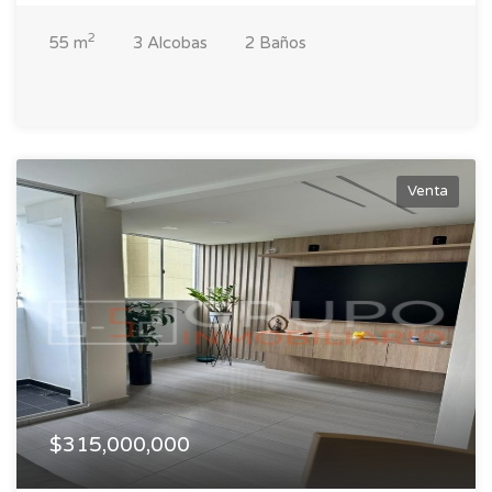
2
55 m
3 Alcobas
2 Baños
Venta
$315,000,000