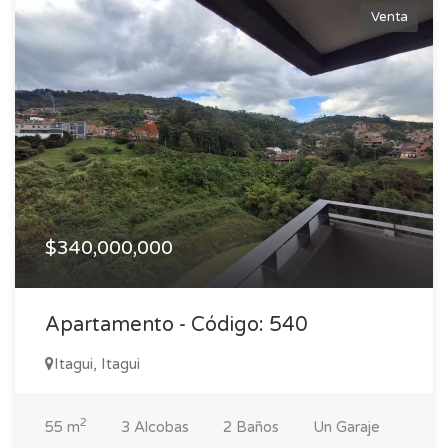
Venta
$340,000,000
Apartamento - Código: 540
Itagui, Itagui
2
55 m
3 Alcobas
2 Baños
Un Garaje