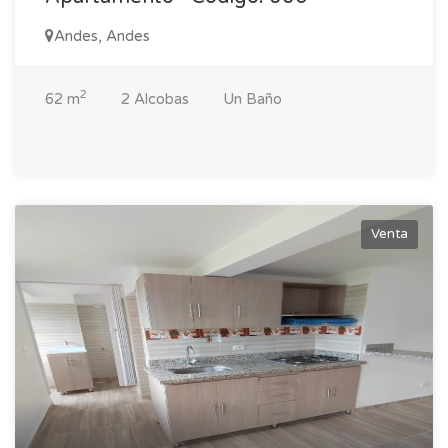
Andes, Andes
2
62 m
2 Alcobas
Un Baño
Venta