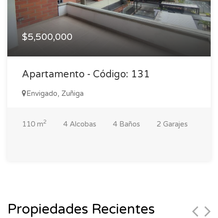
$5,500,000
Apartamento - Código: 131
Envigado, Zuñiga
2
110 m
4 Alcobas
4 Baños
2 Garajes
Propiedades Recientes