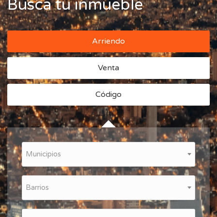
Busca tu inmueble
Entrar
Arriendo
Venta
Código
Municipios
Barrios