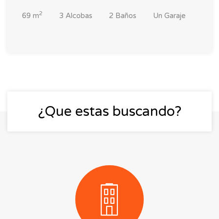
2
69 m
3 Alcobas
2 Baños
Un Garaje
¿Que estas buscando?